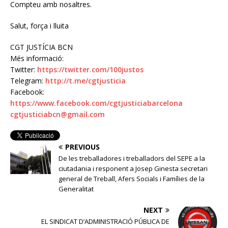
Compteu amb nosaltres.
Salut, força i lluita
CGT JUSTÍCIA BCN
Més informació:
Twitter:
https://twitter.com/100justos
Telegram:
http://t.me/cgtjusticia
Facebook:
https://www.facebook.com/cgtjusticiabarcelona
cgtjusticiabcn@gmail.com
PREVIOUS
De les treballadores i treballadors del SEPE a la
ciutadania i responent a Josep Ginesta secretari
general de Treball, Afers Socials i Famílies de la
Generalitat
NEXT
EL SINDICAT D’ADMINISTRACIÓ PÚBLICA DE