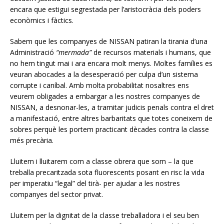
encara que estigui segrestada per l’aristocràcia dels poders
econòmics i fàctics.
Sabem que les companyes de NISSAN patiran la tirania d’una
Administració
“mermada”
de recursos materials i humans, que
no hem tingut mai i ara encara molt menys. Moltes famílies es
veuran abocades a la desesperació per culpa d’un sistema
corrupte i caníbal. Amb molta probabilitat nosaltres ens
veurem obligades a embargar a les nostres companyes de
NISSAN, a desnonar-les, a tramitar judicis penals contra el dret
a manifestació, entre altres barbaritats que totes coneixem de
sobres perquè les portem practicant dècades contra la classe
més precària.
Lluitem i lluitarem com a classe obrera que som – la que
treballa precaritzada sota fluorescents posant en risc la vida
per imperatiu “legal” del tirà- per ajudar a les nostres
companyes del sector privat.
Lluitem per la dignitat de la classe treballadora i el seu ben